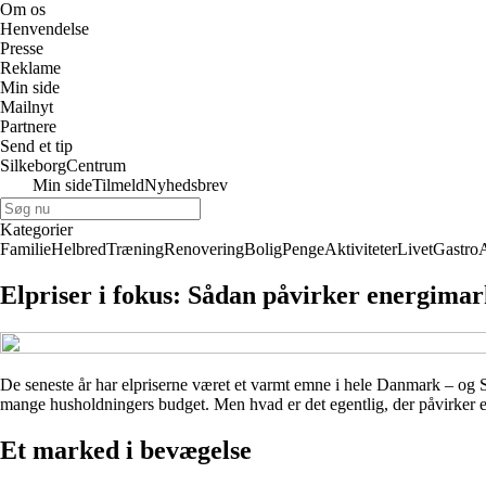
Om os
Henvendelse
Presse
Reklame
Min side
Mailnyt
Partnere
Send et tip
SilkeborgCentrum
Min side
Tilmeld
Nyhedsbrev
Kategorier
Familie
Helbred
Træning
Renovering
Bolig
Penge
Aktiviteter
Livet
Gastro
Elpriser i fokus: Sådan påvirker energima
De seneste år har elpriserne været et varmt emne i hele Danmark – og Si
mange husholdningers budget. Men hvad er det egentlig, der påvirker 
Et marked i bevægelse