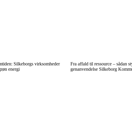
emtiden: Silkeborgs virksomheder
Fra affald til ressource – sådan s
grøn energi
genanvendelse Silkeborg Komm