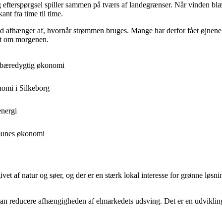
efterspørgsel spiller sammen på tværs af landegrænser. Når vinden blæs
ant fra time til time.
d afhænger af, hvornår strømmen bruges. Mange har derfor fået øjnene op 
igt om morgenen.
å bæredygtig økonomi
nomi i Silkeborg
energi
mmunes økonomi
et af natur og søer, og der er en stærk lokal interesse for grønne løsni
kan reducere afhængigheden af elmarkedets udsving. Det er en udvikling