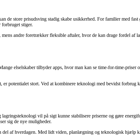
an de store prisudsving stadig skabe usikkerhed. For familier med fast
 forbruget stiger.
, mens andre foretrækker fleksible aftaler, hvor de kan drage fordel af l
. Mange elselskaber tilbyder apps, hvor man kan se time-for-time-priser 
t, er potentialet stort. Ved at kombinere teknologi med bevidst forbrug
g lagringsteknologi vil på sigt kunne stabilisere priserne og gøre energ
sser sig de nye muligheder.
 en del af hverdagen. Med lidt viden, planlægning og teknologisk hjælp