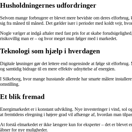
Husholdningernes udfordringer
Selvom mange forbrugere er blevet mere bevidste om deres elforbrug, k
sig fra måned til måned. Det gælder især i perioder med koldt vejr, hvor
Nogle vælger at indgå aftaler med fast pris for at skabe forudsigelighed
risikovillig man er – og hvor meget man følger med i markedet.
Teknologi som hjælp i hverdagen
Digitale løsninger gør det lettere end nogensinde at følge sit elforbrug
og samtidig bidrage til en mere effektiv udnyttelse af energien.
I Silkeborg, hvor mange husstande allerede har smarte målere installere
omstilling.
Et blik fremad
Energimarkedet er i konstant udvikling. Nye investeringer i vind, sol o
at fremtidens elregning i højere grad vil afhænge af, hvordan man tilpa
At forstå elmarkedet er ikke længere kun for eksperter – det er blevet
åbner for nye muligheder.