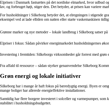
Elprisen i Danmark fastsættes på det nordiske elmarked, hvor udbud og 
lav, og forbruget højt, stiger den. Det betyder, at prisen kan variere mark
For husholdninger i Silkeborg betyder det, at elregningen i stigende gra
eksempel ved at lade elbilen om natten eller starte vaskemaskinen tidl
Grønne marker og nye metoder – lokale landbrug i Silkeborg satser p
Elpriser i fokus: Sådan påvirker energimarkedet husholdningernes øko
Investering i fremtiden: Silkeborgs virksomheder går forrest med grøn 
Fra affald til ressource – sådan styrker genanvendelse Silkeborg Ko
Grøn energi og lokale initiativer
Silkeborg har i mange år haft fokus på bæredygtig energi. Byen er omgiv
mange boliger har allerede energieffektive installationer.
Samtidig har flere borgere investeret i solceller og varmepumper, som 
stabilitet i husholdningsbudgettet.