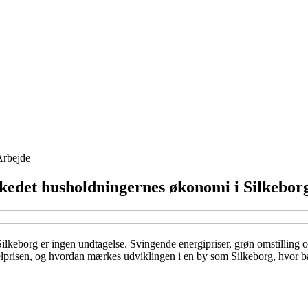
Arbejde
rkedet husholdningernes økonomi i Silkebor
lkeborg er ingen undtagelse. Svingende energipriser, grøn omstilling og 
elprisen, og hvordan mærkes udviklingen i en by som Silkeborg, hvor b