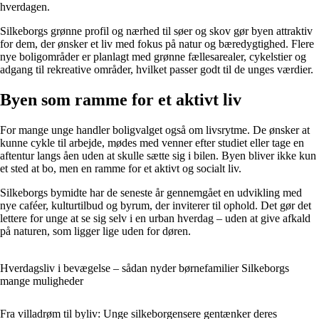
hverdagen.
Silkeborgs grønne profil og nærhed til søer og skov gør byen attraktiv
for dem, der ønsker et liv med fokus på natur og bæredygtighed. Flere
nye boligområder er planlagt med grønne fællesarealer, cykelstier og
adgang til rekreative områder, hvilket passer godt til de unges værdier.
Byen som ramme for et aktivt liv
For mange unge handler boligvalget også om livsrytme. De ønsker at
kunne cykle til arbejde, mødes med venner efter studiet eller tage en
aftentur langs åen uden at skulle sætte sig i bilen. Byen bliver ikke kun
et sted at bo, men en ramme for et aktivt og socialt liv.
Silkeborgs bymidte har de seneste år gennemgået en udvikling med
nye caféer, kulturtilbud og byrum, der inviterer til ophold. Det gør det
lettere for unge at se sig selv i en urban hverdag – uden at give afkald
på naturen, som ligger lige uden for døren.
Hverdagsliv i bevægelse – sådan nyder børnefamilier Silkeborgs
mange muligheder
Fra villadrøm til byliv: Unge silkeborgensere gentænker deres