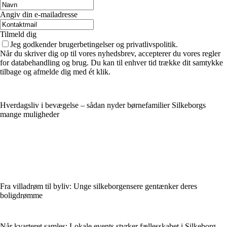
Angiv din e-mailadresse
Tilmeld dig
Jeg godkender brugerbetingelser og privatlivspolitik.
Når du skriver dig op til vores nyhedsbrev, accepterer du vores regler
for databehandling og brug. Du kan til enhver tid trække dit samtykke
tilbage og afmelde dig med ét klik.
Hverdagsliv i bevægelse – sådan nyder børnefamilier Silkeborgs
mange muligheder
Fra villadrøm til byliv: Unge silkeborgensere gentænker deres
boligdrømme
Når kvarteret samles: Lokale events styrker fællesskabet i Silkeborg