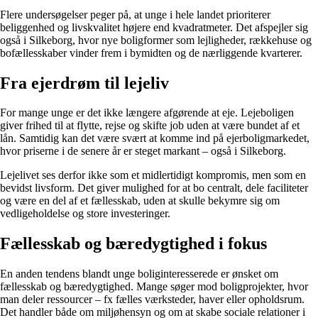
Flere undersøgelser peger på, at unge i hele landet prioriterer
beliggenhed og livskvalitet højere end kvadratmeter. Det afspejler sig
også i Silkeborg, hvor nye boligformer som lejligheder, rækkehuse og
bofællesskaber vinder frem i bymidten og de nærliggende kvarterer.
Fra ejerdrøm til lejeliv
For mange unge er det ikke længere afgørende at eje. Lejeboligen
giver frihed til at flytte, rejse og skifte job uden at være bundet af et
lån. Samtidig kan det være svært at komme ind på ejerboligmarkedet,
hvor priserne i de senere år er steget markant – også i Silkeborg.
Lejelivet ses derfor ikke som et midlertidigt kompromis, men som en
bevidst livsform. Det giver mulighed for at bo centralt, dele faciliteter
og være en del af et fællesskab, uden at skulle bekymre sig om
vedligeholdelse og store investeringer.
Fællesskab og bæredygtighed i fokus
En anden tendens blandt unge boliginteresserede er ønsket om
fællesskab og bæredygtighed. Mange søger mod boligprojekter, hvor
man deler ressourcer – fx fælles værksteder, haver eller opholdsrum.
Det handler både om miljøhensyn og om at skabe sociale relationer i