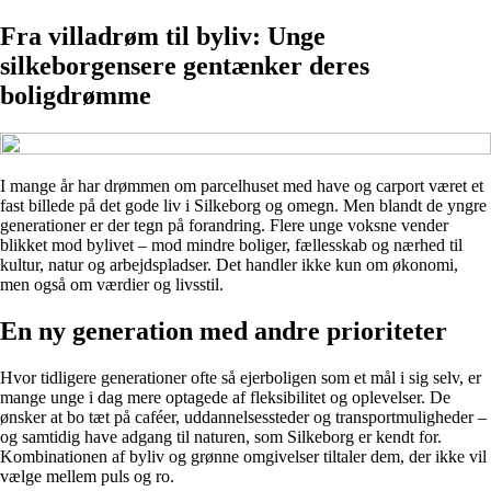
Fra villadrøm til byliv: Unge
silkeborgensere gentænker deres
boligdrømme
I mange år har drømmen om parcelhuset med have og carport været et
fast billede på det gode liv i Silkeborg og omegn. Men blandt de yngre
generationer er der tegn på forandring. Flere unge voksne vender
blikket mod bylivet – mod mindre boliger, fællesskab og nærhed til
kultur, natur og arbejdspladser. Det handler ikke kun om økonomi,
men også om værdier og livsstil.
En ny generation med andre prioriteter
Hvor tidligere generationer ofte så ejerboligen som et mål i sig selv, er
mange unge i dag mere optagede af fleksibilitet og oplevelser. De
ønsker at bo tæt på caféer, uddannelsessteder og transportmuligheder –
og samtidig have adgang til naturen, som Silkeborg er kendt for.
Kombinationen af byliv og grønne omgivelser tiltaler dem, der ikke vil
vælge mellem puls og ro.