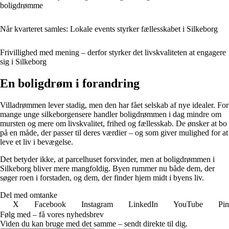
boligdrømme
Når kvarteret samles: Lokale events styrker fællesskabet i Silkeborg
Frivillighed med mening – derfor styrker det livskvaliteten at engagere
sig i Silkeborg
En boligdrøm i forandring
Villadrømmen lever stadig, men den har fået selskab af nye idealer. For
mange unge silkeborgensere handler boligdrømmen i dag mindre om
mursten og mere om livskvalitet, frihed og fællesskab. De ønsker at bo
på en måde, der passer til deres værdier – og som giver mulighed for at
leve et liv i bevægelse.
Det betyder ikke, at parcelhuset forsvinder, men at boligdrømmen i
Silkeborg bliver mere mangfoldig. Byen rummer nu både dem, der
søger roen i forstaden, og dem, der finder hjem midt i byens liv.
Del med omtanke
X
Facebook
Instagram
LinkedIn
YouTube
Pin
Følg med – få vores nyhedsbrev
Viden du kan bruge med det samme – sendt direkte til dig.