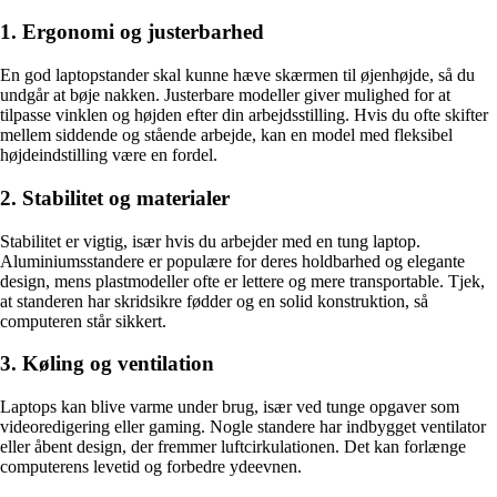
1. Ergonomi og justerbarhed
En god laptopstander skal kunne hæve skærmen til øjenhøjde, så du
undgår at bøje nakken. Justerbare modeller giver mulighed for at
tilpasse vinklen og højden efter din arbejdsstilling. Hvis du ofte skifter
mellem siddende og stående arbejde, kan en model med fleksibel
højdeindstilling være en fordel.
2. Stabilitet og materialer
Stabilitet er vigtig, især hvis du arbejder med en tung laptop.
Aluminiumsstandere er populære for deres holdbarhed og elegante
design, mens plastmodeller ofte er lettere og mere transportable. Tjek,
at standeren har skridsikre fødder og en solid konstruktion, så
computeren står sikkert.
3. Køling og ventilation
Laptops kan blive varme under brug, især ved tunge opgaver som
videoredigering eller gaming. Nogle standere har indbygget ventilator
eller åbent design, der fremmer luftcirkulationen. Det kan forlænge
computerens levetid og forbedre ydeevnen.