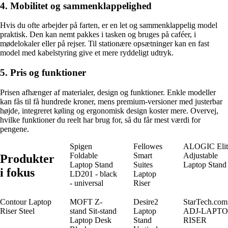
4. Mobilitet og sammenklappelighed
Hvis du ofte arbejder på farten, er en let og sammenklappelig model
praktisk. Den kan nemt pakkes i tasken og bruges på caféer, i
mødelokaler eller på rejser. Til stationære opsætninger kan en fast
model med kabelstyring give et mere ryddeligt udtryk.
5. Pris og funktioner
Prisen afhænger af materialer, design og funktioner. Enkle modeller
kan fås til få hundrede kroner, mens premium-versioner med justerbar
højde, integreret køling og ergonomisk design koster mere. Overvej,
hvilke funktioner du reelt har brug for, så du får mest værdi for
pengene.
Spigen
Fellowes
ALOGIC Elit
Foldable
Smart
Adjustable
Produkter
Laptop Stand
Suites
Laptop Stand
i fokus
LD201 - black
Laptop
- universal
Riser
Contour Laptop
MOFT Z-
Desire2
StarTech.com
Riser Steel
stand Sit-stand
Laptop
ADJ-LAPTO
Laptop Desk
Stand
RISER