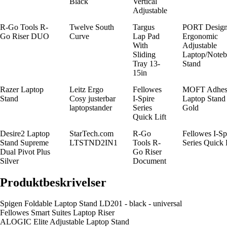
Black
Vertical
Adjustable
R-Go Tools R-
Twelve South
Targus
PORT Design
Go Riser DUO
Curve
Lap Pad
Ergonomic
With
Adjustable
Sliding
Laptop/Note
Tray 13-
Stand
15in
Razer Laptop
Leitz Ergo
Fellowes
MOFT Adhes
Stand
Cosy justerbar
I-Spire
Laptop Stand 
laptopstander
Series
Gold
Quick Lift
Desire2 Laptop
StarTech.com
R-Go
Fellowes I-Sp
Stand Supreme
LTSTND2IN1
Tools R-
Series Quick 
Dual Pivot Plus
Go Riser
Silver
Document
Produktbeskrivelser
Spigen Foldable Laptop Stand LD201 - black - universal
Fellowes Smart Suites Laptop Riser
ALOGIC Elite Adjustable Laptop Stand