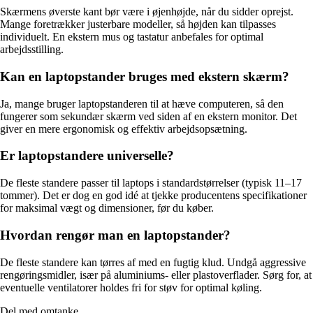
Skærmens øverste kant bør være i øjenhøjde, når du sidder oprejst.
Mange foretrækker justerbare modeller, så højden kan tilpasses
individuelt. En ekstern mus og tastatur anbefales for optimal
arbejdsstilling.
Kan en laptopstander bruges med ekstern skærm?
Ja, mange bruger laptopstanderen til at hæve computeren, så den
fungerer som sekundær skærm ved siden af en ekstern monitor. Det
giver en mere ergonomisk og effektiv arbejdsopsætning.
Er laptopstandere universelle?
De fleste standere passer til laptops i standardstørrelser (typisk 11–17
tommer). Det er dog en god idé at tjekke producentens specifikationer
for maksimal vægt og dimensioner, før du køber.
Hvordan rengør man en laptopstander?
De fleste standere kan tørres af med en fugtig klud. Undgå aggressive
rengøringsmidler, især på aluminiums- eller plastoverflader. Sørg for, at
eventuelle ventilatorer holdes fri for støv for optimal køling.
Del med omtanke