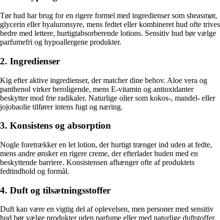
Tør hud har brug for en rigere formel med ingredienser som sheasmør,
glycerin eller hyaluronsyre, mens fedtet eller kombineret hud ofte trives
bedre med lettere, hurtigtabsorberende lotions. Sensitiv hud bør vælge
parfumefri og hypoallergene produkter.
2. Ingredienser
Kig efter aktive ingredienser, der matcher dine behov. Aloe vera og
panthenol virker beroligende, mens E-vitamin og antioxidanter
beskytter mod frie radikaler. Naturlige olier som kokos-, mandel- eller
jojobaolie tilfører intens fugt og næring.
3. Konsistens og absorption
Nogle foretrækker en let lotion, der hurtigt trænger ind uden at fedte,
mens andre ønsker en rigere creme, der efterlader huden med en
beskyttende barriere. Konsistensen afhænger ofte af produktets
fedtindhold og formål.
4. Duft og tilsætningsstoffer
Duft kan være en vigtig del af oplevelsen, men personer med sensitiv
hud bør vælge produkter uden parfume eller med naturlige duftstoffer.