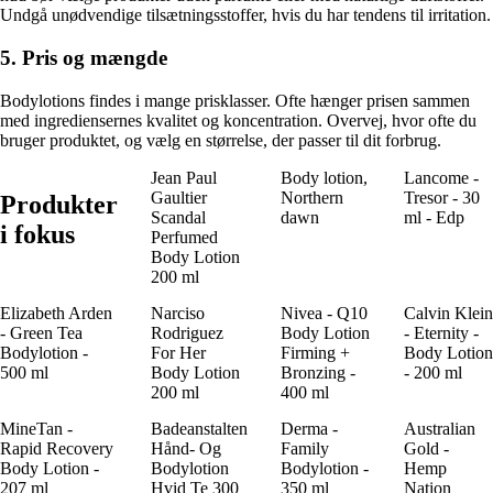
Undgå unødvendige tilsætningsstoffer, hvis du har tendens til irritation.
5. Pris og mængde
Bodylotions findes i mange prisklasser. Ofte hænger prisen sammen
med ingrediensernes kvalitet og koncentration. Overvej, hvor ofte du
bruger produktet, og vælg en størrelse, der passer til dit forbrug.
Jean Paul
Body lotion,
Lancome -
Gaultier
Northern
Tresor - 30
Produkter
Scandal
dawn
ml - Edp
i fokus
Perfumed
Body Lotion
200 ml
Elizabeth Arden
Narciso
Nivea - Q10
Calvin Klein
- Green Tea
Rodriguez
Body Lotion
- Eternity -
Bodylotion -
For Her
Firming +
Body Lotion
500 ml
Body Lotion
Bronzing -
- 200 ml
200 ml
400 ml
MineTan -
Badeanstalten
Derma -
Australian
Rapid Recovery
Hånd- Og
Family
Gold -
Body Lotion -
Bodylotion
Bodylotion -
Hemp
207 ml
Hvid Te 300
350 ml
Nation