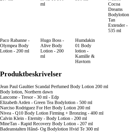
ml
Cocoa
Dreams
Bodylotion
Tan
Extender -
535 ml
Paco Rabanne -
Hugo Boss -
Humdakin
Olympea Body
Alive Body
01 Body
Lotion - 200 ml
Lotion - 200
lotion -
ml
Kamille &
Havtorn
Produktbeskrivelser
Jean Paul Gaultier Scandal Perfumed Body Lotion 200 ml
Body lotion, Northern dawn
Lancome - Tresor - 30 ml - Edp
Elizabeth Arden - Green Tea Bodylotion - 500 ml
Narciso Rodriguez For Her Body Lotion 200 ml
Nivea - Q10 Body Lotion Firming + Bronzing - 400 ml
Calvin Klein - Eternity - Body Lotion - 200 ml
MineTan - Rapid Recovery Body Lotion - 207 ml
Badeanstalten Hånd- Og Bodylotion Hvid Te 300 ml