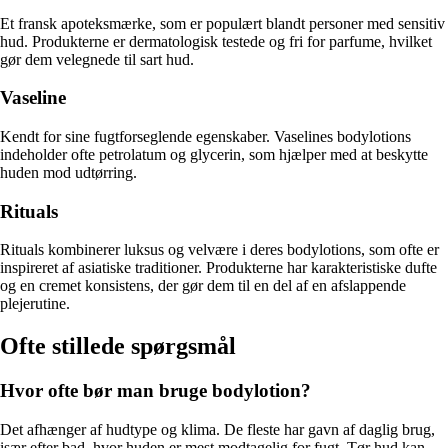
Et fransk apoteksmærke, som er populært blandt personer med sensitiv
hud. Produkterne er dermatologisk testede og fri for parfume, hvilket
gør dem velegnede til sart hud.
Vaseline
Kendt for sine fugtforseglende egenskaber. Vaselines bodylotions
indeholder ofte petrolatum og glycerin, som hjælper med at beskytte
huden mod udtørring.
Rituals
Rituals kombinerer luksus og velvære i deres bodylotions, som ofte er
inspireret af asiatiske traditioner. Produkterne har karakteristiske dufte
og en cremet konsistens, der gør dem til en del af en afslappende
plejerutine.
Ofte stillede spørgsmål
Hvor ofte bør man bruge bodylotion?
Det afhænger af hudtype og klima. De fleste har gavn af daglig brug,
især efter bad, hvor huden er mest modtagelig for fugt. Tør hud kan